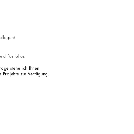
ollagen)
d Portfolios
rage stehe ich Ihnen
ve
Projekte zur Verfügung
.