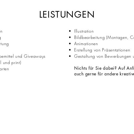
LEISTUNGEN
gn
Illustration
g
Bildbearbeitung (Montagen, C
ttung
Animationen
Erstellung von Präsentationen
bemittel und Giveaways
Gestaltung von Bewerbungen un
l und print)
Nichts für Sie dabei?
Auf Anf
arten
auch gerne für andere kreati